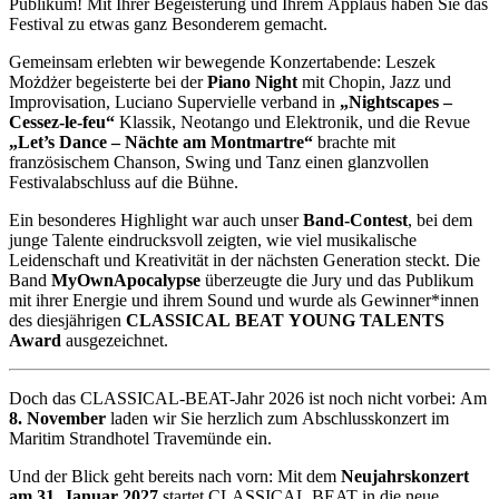
Publikum! Mit Ihrer Begeisterung und Ihrem Applaus haben Sie das
Festival zu etwas ganz Besonderem gemacht.
Gemeinsam erlebten wir bewegende Konzertabende: Leszek
Możdżer begeisterte bei der
Piano Night
mit Chopin, Jazz und
Improvisation, Luciano Supervielle verband in
„Nightscapes –
Cessez-le-feu“
Klassik, Neotango und Elektronik, und die Revue
„Let’s Dance – Nächte am Montmartre“
brachte mit
französischem Chanson, Swing und Tanz einen glanzvollen
Festivalabschluss auf die Bühne.
Ein besonderes Highlight war auch unser
Band-Contest
, bei dem
junge Talente eindrucksvoll zeigten, wie viel musikalische
Leidenschaft und Kreativität in der nächsten Generation steckt. Die
Band
MyOwnApocalypse
überzeugte die Jury und das Publikum
mit ihrer Energie und ihrem Sound und wurde als Gewinner*innen
des diesjährigen
CLASSICAL BEAT YOUNG TALENTS
Award
ausgezeichnet.
Doch das CLASSICAL-BEAT-Jahr 2026 ist noch nicht vorbei: Am
8. November
laden wir Sie herzlich zum Abschlusskonzert im
Maritim Strandhotel Travemünde ein.
Und der Blick geht bereits nach vorn: Mit dem
Neujahrskonzert
am 31. Januar 2027
startet CLASSICAL BEAT in die neue