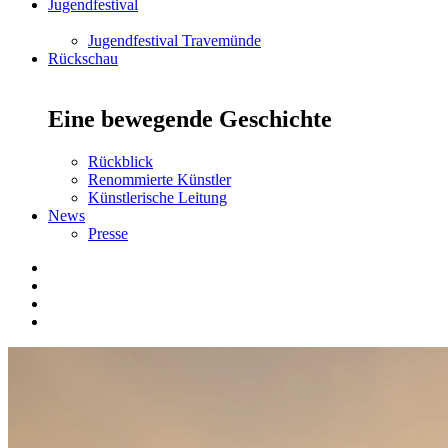
Jugendfestival
Jugendfestival Travemünde
Rückschau
Eine bewegende Geschichte
Rückblick
Renommierte Künstler
Künstlerische Leitung
News
Presse