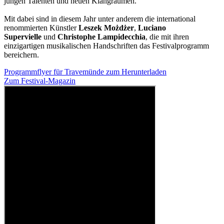
jungen Talenten und neuen Klangräumen.
Mit dabei sind in diesem Jahr unter anderem die international
renommierten Künstler
Leszek Możdżer
,
Luciano
Supervielle
und
Christophe Lampidecchia
, die mit ihren
einzigartigen musikalischen Handschriften das Festivalprogramm
bereichern.
Programmflyer für Travemünde zum Herunterladen
Zum Festival-Magazin