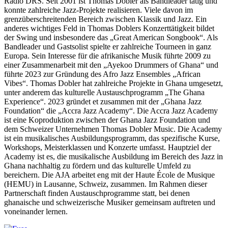
Radio DRS. Seit 2001 ist Thomas Dobler als Bandleader tätig und
konnte zahlreiche Jazz-Projekte realisieren. Viele davon im
grenzüberschreitenden Bereich zwischen Klassik und Jazz. Ein
anderes wichtiges Feld in Thomas Doblers Konzerttätigkeit bildet
der Swing und insbesondere das „Great American Songbook“. Als
Bandleader und Gastsolist spielte er zahlreiche Tourneen in ganz
Europa. Sein Interesse für die afrikanische Musik führte 2009 zu
einer Zusammenarbeit mit den „Ayekoo Drummers of Ghana“ und
führte 2023 zur Gründung des Afro Jazz Ensembles „African
Vibes“. Thomas Dobler hat zahlreiche Projekte in Ghana umgesetzt,
unter anderem das kulturelle Austauschprogramm „The Ghana
Experience“. 2023 gründet et zusammen mit der „Ghana Jazz
Foundation“ die „Accra Jazz Academy“. Die Accra Jazz Academy
ist eine Koproduktion zwischen der Ghana Jazz Foundation und
dem Schweizer Unternehmen Thomas Dobler Music. Die Academy
ist ein musikalisches Ausbildungsprogramm, das spezifische Kurse,
Workshops, Meisterklassen und Konzerte umfasst. Hauptziel der
Academy ist es, die musikalische Ausbildung im Bereich des Jazz in
Ghana nachhaltig zu fördern und das kulturelle Umfeld zu
bereichern. Die AJA arbeitet eng mit der Haute École de Musique
(HEMU) in Lausanne, Schweiz, zusammen. Im Rahmen dieser
Partnerschaft finden Austauschprogramme statt, bei denen
ghanaische und schweizerische Musiker gemeinsam auftreten und
voneinander lernen.