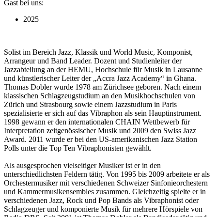
Gast bei uns:
2025
Solist im Bereich Jazz, Klassik und World Music, Komponist,
Arrangeur und Band Leader. Dozent und Studienleiter der
Jazzabteilung an der HEMU, Hochschule für Musik in Lausanne
und künstlerischer Leiter der „Accra Jazz Academy“ in Ghana.
Thomas Dobler wurde 1978 am Zürichsee geboren. Nach einem
klassischen Schlagzeugstudium an den Musikhochschulen von
Zürich und Strasbourg sowie einem Jazzstudium in Paris
spezialisierte er sich auf das Vibraphon als sein Hauptinstrument.
1998 gewann er den internationalen CHAIN Wettbewerb für
Interpretation zeitgenössischer Musik und 2009 den Swiss Jazz
Award. 2011 wurde er bei den US-amerikanischen Jazz Station
Polls unter die Top Ten Vibraphonisten gewählt.
Als ausgesprochen vielseitiger Musiker ist er in den
unterschiedlichsten Feldern tätig. Von 1995 bis 2009 arbeitete er als
Orchestermusiker mit verschiedenen Schweizer Sinfonieorchestern
und Kammermusikensembles zusammen. Gleichzeitig spielte er in
verschiedenen Jazz, Rock und Pop Bands als Vibraphonist oder
Schlagzeuger und komponierte Musik für mehrere Hörspiele von