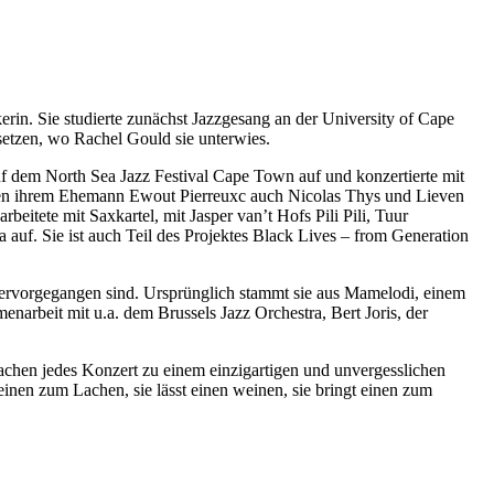
erin. Sie studierte zunächst Jazzgesang an der University of Cape
setzen, wo Rachel Gould sie unterwies.
auf dem North Sea Jazz Festival Cape Town auf und konzertierte mit
neben ihrem Ehemann Ewout Pierreuxc auch Nicolas Thys und Lieven
itete mit Saxkartel, mit Jasper van’t Hofs Pili Pili, Tuur
 auf. Sie ist auch Teil des Projektes Black Lives – from Generation
 hervorgegangen sind. Ursprünglich stammt sie aus Mamelodi, einem
narbeit mit u.a. dem Brussels Jazz Orchestra, Bert Joris, der
chen jedes Konzert zu einem einzigartigen und unvergesslichen
einen zum Lachen, sie lässt einen weinen, sie bringt einen zum