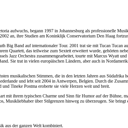
retoria aufwuchs, begann 1997 in Johannesburg als professionelle Musik
r 2002 an, ihre Studien am Koninklijk Conservatorium Den Haag fortzu
outh Big Band auf internationaler Tour. 2001 trat sie mit Tucan Tucan 
hrem Quartett, das teilweise zum Sextett erweitert wurde, gehörten 
ls Jazz Orchestra zusammengearbeitet, tourte mit Marcus Wyatt und arbe
nd. Sie trat in vielen europäischen Ländern, aber auch in Nordamerika
chsten musikalischen Stimmen, die in den letzten Jahren aus Südafrika
ederlande und lebt seit 2004 in Antwerpen, Belgien. Durch die Zusamme
nd Tineke Postma eroberte sie viele Herzen weit und breit.
rt mit ihrem typischen Charme und Sinn für Humor auf der Bühne, ma
los, Musikliebhaber über Stilgrenzen hinweg zu überzeugen. Sie bringt 
sik aus der ganzen Welt kombiniert.