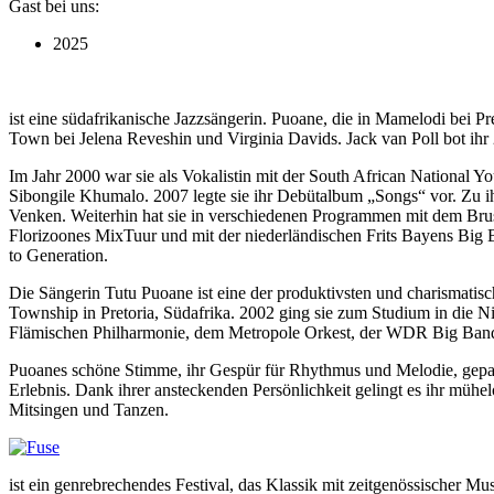
Gast bei uns:
2025
ist eine südafrikanische Jazzsängerin. Puoane, die in Mamelodi bei P
Town bei Jelena Reveshin und Virginia Davids. Jack van Poll bot ih
Im Jahr 2000 war sie als Vokalistin mit der South African National Y
Sibongile Khumalo. 2007 legte sie ihr Debütalbum „Songs“ vor. Zu i
Venken. Weiterhin hat sie in verschiedenen Programmen mit dem Brusse
Florizoones MixTuur und mit der niederländischen Frits Bayens Big Ba
to Generation.
Die Sängerin Tutu Puoane ist eine der produktivsten und charismatis
Township in Pretoria, Südafrika. 2002 ging sie zum Studium in die Ni
Flämischen Philharmonie, dem Metropole Orkest, der WDR Big Band u
Puoanes schöne Stimme, ihr Gespür für Rhythmus und Melodie, gepaa
Erlebnis. Dank ihrer ansteckenden Persönlichkeit gelingt es ihr mühe
Mitsingen und Tanzen.
ist ein genrebrechendes Festival, das Klassik mit zeitgenössischer Mu